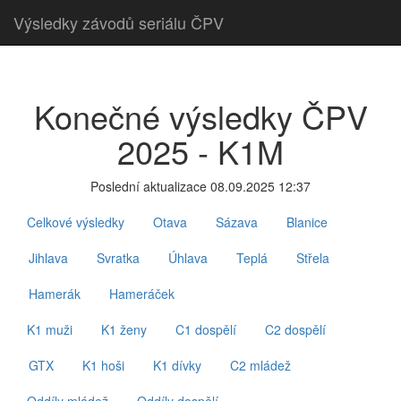
Výsledky závodů seriálu ČPV
Konečné výsledky ČPV
2025
- K1M
Poslední aktualizace 08.09.2025 12:37
Celkové výsledky
Otava
Sázava
Blanice
Jihlava
Svratka
Úhlava
Teplá
Střela
Hamerák
Hameráček
K1 muži
K1 ženy
C1 dospělí
C2 dospělí
GTX
K1 hoši
K1 dívky
C2 mládež