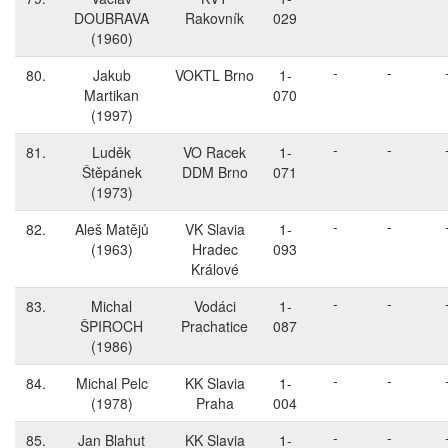
DOUBRAVA
Rakovník
029
(1960)
-
-
80.
Jakub
VOKTL Brno
1-
Martikan
070
(1997)
-
-
81.
Luděk
VO Racek
1-
Štěpánek
DDM Brno
071
(1973)
-
-
82.
Aleš Matějů
VK Slavia
1-
(1963)
Hradec
093
Králové
-
-
83.
Michal
Vodáci
1-
ŠPIROCH
Prachatice
087
(1986)
-
-
84.
Michal Pelc
KK Slavia
1-
(1978)
Praha
004
-
-
85.
Jan Blahut
KK Slavia
1-