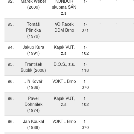
-
-
92.
Marek Weber
KONDOR
1-
(2009)
skupina ŠÁN
z.s.
-
-
93.
Tomáš
VO Racek
1-
Pěnička
DDM Brno
071
(1979)
-
-
94.
Jakub Kura
Kajak VUT,
1-
(1991)
z.s.
102
-
-
95.
František
D.O.S., z.s.
1-
Bublík
(2008)
118
-
-
96.
Jiří Kovář
VOKTL Brno
1-
(1989)
070
-
-
96.
Pavel
Kajak VUT,
1-
Dohnálek
z.s.
102
(1974)
-
-
96.
Jan Koukal
VOKTL Brno
1-
(1988)
070