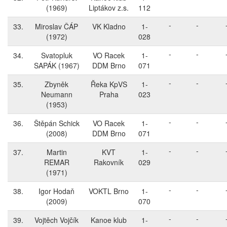
(1969)
Liptákov z.s.
112
-
-
33.
Miroslav ČÁP
VK Kladno
1-
(1972)
028
-
-
34.
Svatopluk
VO Racek
1-
SAPÁK
(1967)
DDM Brno
071
-
-
35.
Zbyněk
Řeka KpVS
1-
Neumann
Praha
023
(1953)
-
-
36.
Štěpán Schick
VO Racek
1-
(2008)
DDM Brno
071
-
-
37.
Martin
KVT
1-
REMAR
Rakovník
029
(1971)
-
-
38.
Igor Hodaň
VOKTL Brno
1-
(2009)
070
-
-
39.
Vojtěch Vojčík
Kanoe klub
1-