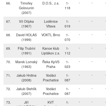
-
-
66.
Timofey
D.O.S., z.s.
1-
Golovunin
118
(2007)
-
-
67.
Vít Otípka
Loděnice
1-
(1967)
Vltava
019
-
-
68.
David HOLAS
VOKTL Brno
1-
(1999)
070
-
-
69.
Filip Trubíni
Kanoe klub
1-
(1991)
Liptákov z.s.
112
-
-
70.
Marek Lomský
Řeka KpVS
1-
(1963)
Praha
023
-
-
71.
Jakub Hrdina
Vodáci
1-
(2008)
Prachatice
087
-
-
72.
Jakub Stehlík
Vodáci
1-
(2007)
Prachatice
087
-
-
73.
Jiří
KVT
1-