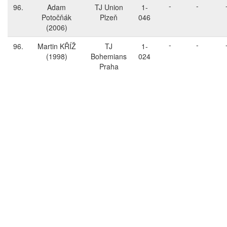
-
-
96.
Adam
TJ Union
1-
Potočňák
Plzeň
046
(2006)
-
-
96.
Martin KŘÍŽ
TJ
1-
(1998)
Bohemians
024
Praha