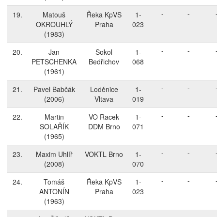
-
-
19.
Matouš
Řeka KpVS
1-
OKROUHLÝ
Praha
023
(1983)
-
-
20.
Jan
Sokol
1-
PETSCHENKA
Bedřichov
068
(1961)
-
-
21.
Pavel Babčák
Loděnice
1-
(2006)
Vltava
019
-
-
22.
Martin
VO Racek
1-
SOLAŘÍK
DDM Brno
071
(1965)
-
-
23.
Maxim Uhlíř
VOKTL Brno
1-
(2008)
070
-
-
24.
Tomáš
Řeka KpVS
1-
ANTONÍN
Praha
023
(1963)