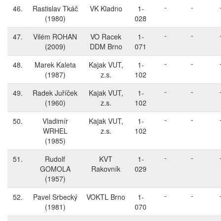
-
-
46.
Rastislav Tkáč
VK Kladno
1-
(1980)
028
-
-
47.
Vilém ROHAN
VO Racek
1-
(2009)
DDM Brno
071
-
-
48.
Marek Kaleta
Kajak VUT,
1-
(1987)
z.s.
102
-
-
49.
Radek Juříček
Kajak VUT,
1-
(1960)
z.s.
102
-
-
50.
Vladimír
Kajak VUT,
1-
WRHEL
z.s.
102
(1985)
-
-
51.
Rudolf
KVT
1-
GOMOLA
Rakovník
029
(1957)
-
-
52.
Pavel Srbecký
VOKTL Brno
1-
(1981)
070