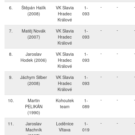
-
-
6.
Štěpán Halík
VK Slavia
1-
(2008)
Hradec
093
Králové
-
-
7.
Matěj Novák
VK Slavia
1-
(2007)
Hradec
093
Králové
-
-
8.
Jaroslav
VK Slavia
1-
Hodek
(2006)
Hradec
093
Králové
-
-
9.
Jáchym Silber
VK Slavia
1-
(2008)
Hradec
093
Králové
-
-
10.
Martin
Kohoutek
1-
PELIKÁN
team
089
(1990)
-
-
11.
Jaroslav
Loděnice
1-
Machník
Vltava
019