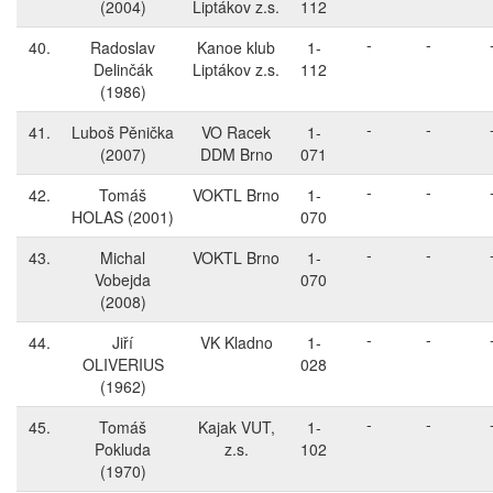
(2004)
Liptákov z.s.
112
-
-
40.
Radoslav
Kanoe klub
1-
Delinčák
Liptákov z.s.
112
(1986)
-
-
41.
Luboš Pěnička
VO Racek
1-
(2007)
DDM Brno
071
-
-
42.
Tomáš
VOKTL Brno
1-
HOLAS
(2001)
070
-
-
43.
Michal
VOKTL Brno
1-
Vobejda
070
(2008)
-
-
44.
Jiří
VK Kladno
1-
OLIVERIUS
028
(1962)
-
-
45.
Tomáš
Kajak VUT,
1-
Pokluda
z.s.
102
(1970)