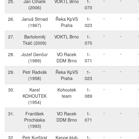
-
-
25.
Jan Číhalík
VOKTL Brno
1-
(2006)
070
-
-
26.
Januš Strnad
Řeka KpVS
1-
(1967)
Praha
023
-
-
27.
Bartoloměj
VOKTL Brno
1-
Tkáč
(2009)
070
-
-
28.
Jozef Genčur
VO Racek
1-
(1989)
DDM Brno
071
-
-
29.
Petr Radvák
Řeka KpVS
1-
(1958)
Praha
023
-
-
30.
Karel
Kohoutek
1-
KOHOUTEK
team
089
(1954)
-
-
31.
František
VO Racek
1-
Procháska
DDM Brno
071
(1993)
-
-
32.
Petr Kurfürst
Kanoe klub
1-