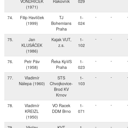
VONDŘÍČEK
Rakovník
029
(1971)
-
-
74.
Filip Havlíček
TJ
1-
(1999)
Bohemians
024
Praha
-
-
75.
Jan
Kajak VUT,
1-
KLUSÁČEK
z.s.
102
(1986)
-
-
76.
Petr Páv
Řeka KpVS
1-
(1958)
Praha
023
-
-
77.
Vladimír
STS
1-
Nálepa
(1960)
Chvojkovice-
103
Brod KV
Krnov
-
-
78.
Vladimír
VO Racek
1-
KREIZL
DDM Brno
071
(1950)
-
-
79.
Václav
KVT
1-