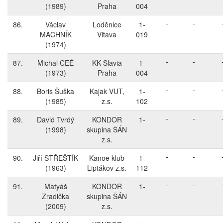
(1989)
Praha
004
-
-
86.
Václav
Loděnice
1-
MACHNÍK
Vltava
019
(1974)
-
-
87.
Michal CEÉ
KK Slavia
1-
(1973)
Praha
004
-
-
88.
Boris Šuška
Kajak VUT,
1-
(1985)
z.s.
102
-
-
89.
David Tvrdý
KONDOR
1-
(1998)
skupina ŠÁN
z.s.
-
-
90.
Jiří STŘEŠTÍK
Kanoe klub
1-
(1963)
Liptákov z.s.
112
-
-
91.
Matyáš
KONDOR
1-
Zradička
skupina ŠÁN
(2009)
z.s.