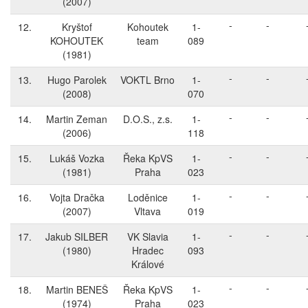
(2007)
-
-
12.
Kryštof
Kohoutek
1-
KOHOUTEK
team
089
(1981)
-
-
13.
Hugo Parolek
VOKTL Brno
1-
(2008)
070
-
-
14.
Martin Zeman
D.O.S., z.s.
1-
(2006)
118
-
-
15.
Lukáš Vozka
Řeka KpVS
1-
(1981)
Praha
023
-
-
16.
Vojta Dračka
Loděnice
1-
(2007)
Vltava
019
-
-
17.
Jakub SILBER
VK Slavia
1-
(1980)
Hradec
093
Králové
-
-
18.
Martin BENEŠ
Řeka KpVS
1-
(1974)
Praha
023