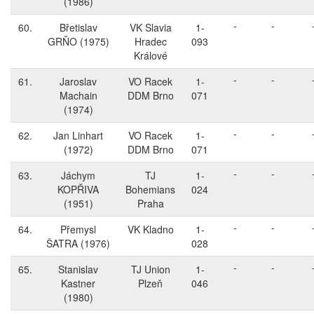
(1986)
-
-
60.
Břetislav
VK Slavia
1-
GRŇO
(1975)
Hradec
093
Králové
-
-
61.
Jaroslav
VO Racek
1-
Machain
DDM Brno
071
(1974)
-
-
62.
Jan Linhart
VO Racek
1-
(1972)
DDM Brno
071
-
-
63.
Jáchym
TJ
1-
KOPŘIVA
Bohemians
024
(1951)
Praha
-
-
64.
Přemysl
VK Kladno
1-
ŠATRA
(1976)
028
-
-
65.
Stanislav
TJ Union
1-
Kastner
Plzeň
046
(1980)