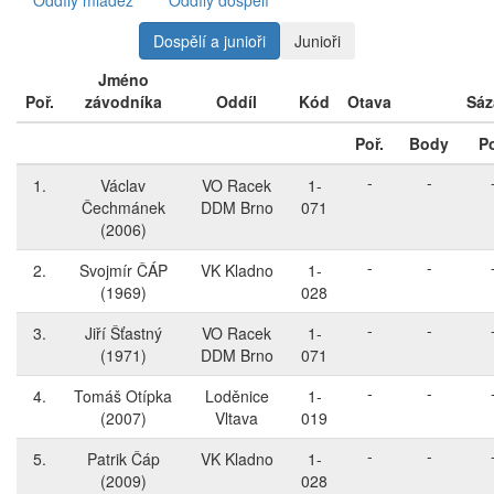
Oddíly mládež
Oddíly dospělí
Dospělí a junioři
Junioři
Jméno
Poř.
závodníka
Oddíl
Kód
Otava
Sáz
Poř.
Body
Po
-
-
1.
Václav
VO Racek
1-
Čechmánek
DDM Brno
071
(2006)
-
-
2.
Svojmír ČÁP
VK Kladno
1-
(1969)
028
-
-
3.
Jiří Šťastný
VO Racek
1-
(1971)
DDM Brno
071
-
-
4.
Tomáš Otípka
Loděnice
1-
(2007)
Vltava
019
-
-
5.
Patrik Čáp
VK Kladno
1-
(2009)
028